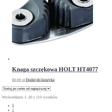
​Knaga szczękowa HOLT HT4077
80.00
zł
Dodaj do koszyka
Posortowane
Wyświetlanie 1–20 z 110 wyników
według
1
ceny:
2
od