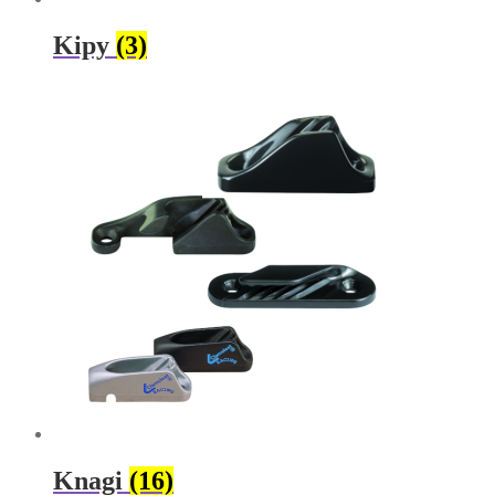
Kipy
(3)
Knagi
(16)