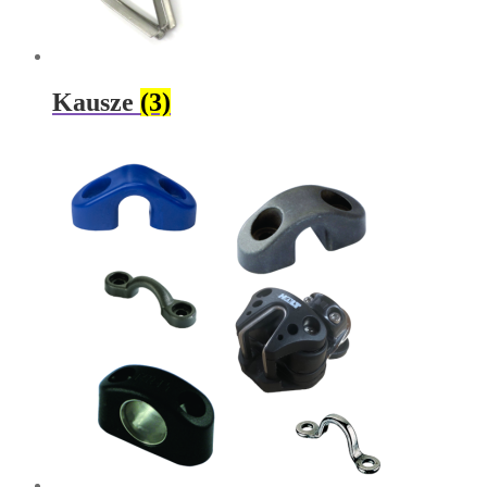
Kausze
(3)