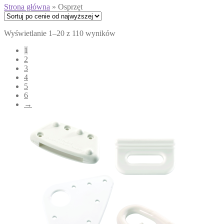
Strona główna
»
Osprzęt
Posortowane
Wyświetlanie 1–20 z 110 wyników
według
1
ceny:
2
od
3
wysokiej
4
do
5
niskiej
6
→