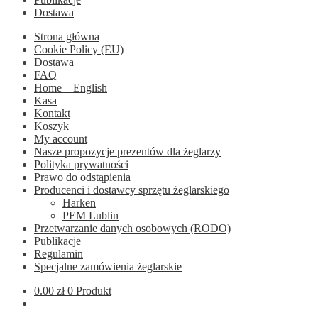
Dostawa
Strona główna
Cookie Policy (EU)
Dostawa
FAQ
Home – English
Kasa
Kontakt
Koszyk
My account
Nasze propozycje prezentów dla żeglarzy
Polityka prywatności
Prawo do odstąpienia
Producenci i dostawcy sprzętu żeglarskiego
Harken
PEM Lublin
Przetwarzanie danych osobowych (RODO)
Publikacje
Regulamin
Specjalne zamówienia żeglarskie
0.00
zł
0 Produkt